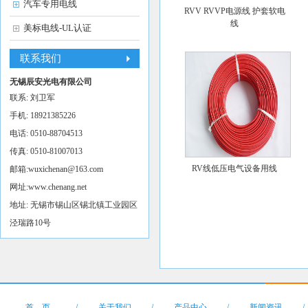
汽车专用电线
RVV RVVP电源线 护套软电
线
美标电线-UL认证
联系我们
无锡辰安光电有限公司
联系: 刘卫军
手机: 18921385226
电话: 0510-88704513
传真: 0510-81007013
RV线低压电气设备用线
邮箱:
wuxichenan@163.com
网址:
www.chenang.net
地址: 无锡市锡山区锡北镇工业园区
泾瑞路10号
首 页
/
关于我们
/
产品中心
/
新闻资讯
/