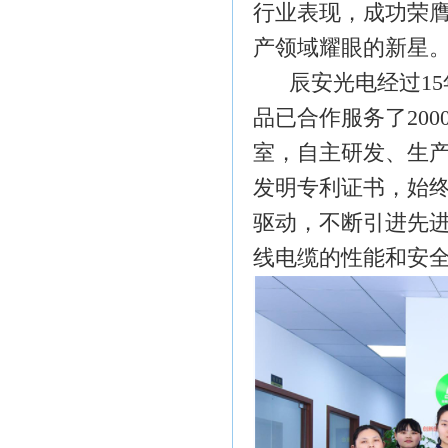
行业表现，成功荣
产领域耀眼的
新
星
辰安光电经过
15
品
已合作服务了
200
室，自主研发、生
发明专利证书
，
始
驱动，不断引进先
线电缆的性能和安